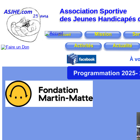
Association Sportive 
des Jeunes Handicapés de
À vo