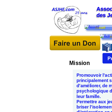
Assoc
Assoc
des J
des J
Mission
Promouvoir l'acti
principalement so
d'améliorer, de m
psychologique de
leur famille.
Permettre aux je
briser l'isolemen