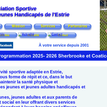
iation Sportive 
iation Sportive 
eunes Handicapés de l'Estrie
eunes Handicapés de l'Estrie
À votre service depuis 2001
vité sportive adaptée en Estrie, 
us forme de répit et ce, dans le but 
aintenir la santé physique et 
s jeunes et jeunes adultes handicapés et 
unes, jeunes adultes et aux parents de 
t social en leur offrant divers services 